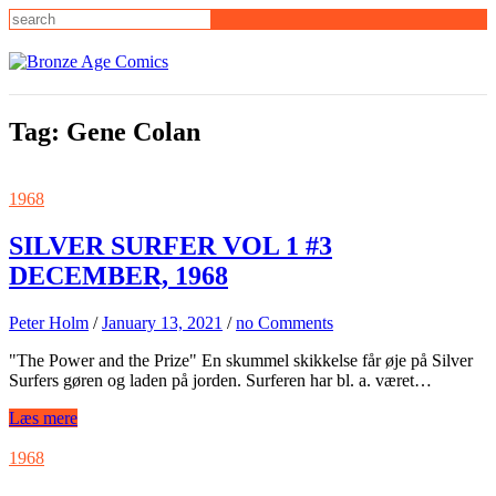
Skip
to
content
Tag:
Gene Colan
1968
SILVER SURFER VOL 1 #3
DECEMBER, 1968
Peter Holm
/
January 13, 2021
/
no Comments
"The Power and the Prize" En skummel skikkelse får øje på Silver
Surfers gøren og laden på jorden. Surferen har bl. a. været…
Læs mere
1968