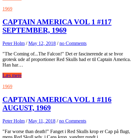
1969
CAPTAIN AMERICA VOL 1 #117
SEPTEMBER, 1969
Peter Holm
/
May 12, 2018
/
no Comments
"The Coming of...The Falcon!" Det er fascinerende at se hvor
grotesk ude af proportioner Red Skulls had er til Captain America.
Han har…
Læs mere
1969
CAPTAIN AMERICA VOL 1 #116
AUGUST, 1969
Peter Holm
/
May 11, 2018
/
no Comments
"Far worse than death!" Fanget i Red Skulls krop er Cap på flugt,
mens Red Skull selv, i Caps krop, vandrer rundt i…