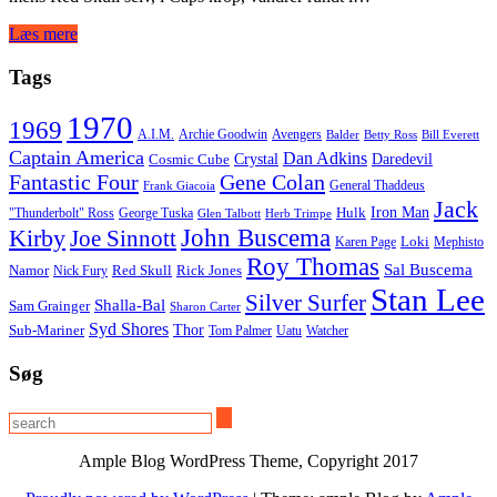
Læs mere
Tags
1970
1969
A.I.M.
Archie Goodwin
Avengers
Balder
Betty Ross
Bill Everett
Captain America
Dan Adkins
Crystal
Daredevil
Cosmic Cube
Fantastic Four
Gene Colan
General Thaddeus
Frank Giacoia
Jack
Iron Man
Hulk
"Thunderbolt" Ross
George Tuska
Glen Talbott
Herb Trimpe
Kirby
John Buscema
Joe Sinnott
Loki
Karen Page
Mephisto
Roy Thomas
Sal Buscema
Namor
Red Skull
Rick Jones
Nick Fury
Stan Lee
Silver Surfer
Shalla-Bal
Sam Grainger
Sharon Carter
Syd Shores
Thor
Sub-Mariner
Tom Palmer
Uatu
Watcher
Søg
Ample Blog WordPress Theme, Copyright 2017