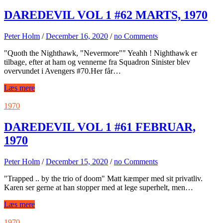
DAREDEVIL VOL 1 #62 MARTS, 1970
Peter Holm
/
December 16, 2020
/
no Comments
"Quoth the Nighthawk, "Nevermore"" Yeahh ! Nighthawk er
tilbage, efter at ham og vennerne fra Squadron Sinister blev
overvundet i Avengers #70.Her får…
Læs mere
1970
DAREDEVIL VOL 1 #61 FEBRUAR,
1970
Peter Holm
/
December 15, 2020
/
no Comments
"Trapped .. by the trio of doom" Matt kæmper med sit privatliv.
Karen ser gerne at han stopper med at lege superhelt, men…
Læs mere
1970