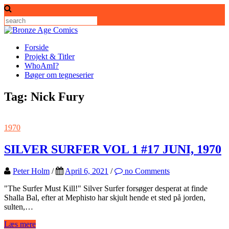
Skip
to
content
Forside
Projekt & Titler
WhoAmI?
Bøger om tegneserier
Tag:
Nick Fury
1970
SILVER SURFER VOL 1 #17 JUNI, 1970
Peter Holm
/
April 6, 2021
/
no Comments
"The Surfer Must Kill!" Silver Surfer forsøger desperat at finde
Shalla Bal, efter at Mephisto har skjult hende et sted på jorden,
sulten,…
Læs mere