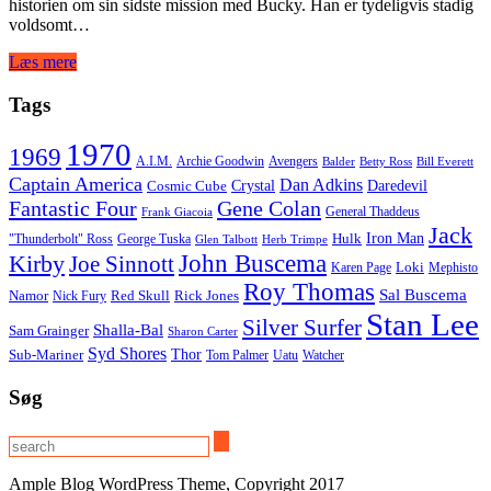
historien om sin sidste mission med Bucky. Han er tydeligvis stadig
voldsomt…
Læs mere
Tags
1970
1969
A.I.M.
Archie Goodwin
Avengers
Balder
Betty Ross
Bill Everett
Captain America
Dan Adkins
Crystal
Daredevil
Cosmic Cube
Fantastic Four
Gene Colan
General Thaddeus
Frank Giacoia
Jack
Iron Man
Hulk
"Thunderbolt" Ross
George Tuska
Glen Talbott
Herb Trimpe
Kirby
John Buscema
Joe Sinnott
Loki
Karen Page
Mephisto
Roy Thomas
Sal Buscema
Namor
Red Skull
Rick Jones
Nick Fury
Stan Lee
Silver Surfer
Shalla-Bal
Sam Grainger
Sharon Carter
Syd Shores
Thor
Sub-Mariner
Tom Palmer
Uatu
Watcher
Søg
Ample Blog WordPress Theme, Copyright 2017