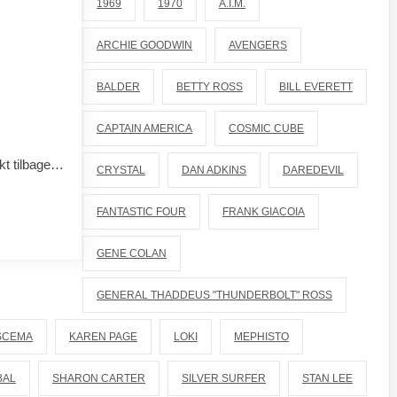
1969
1970
A.I.M.
ARCHIE GOODWIN
AVENGERS
BALDER
BETTY ROSS
BILL EVERETT
CAPTAIN AMERICA
COSMIC CUBE
kt tilbage…
CRYSTAL
DAN ADKINS
DAREDEVIL
FANTASTIC FOUR
FRANK GIACOIA
GENE COLAN
GENERAL THADDEUS "THUNDERBOLT" ROSS
SCEMA
KAREN PAGE
LOKI
MEPHISTO
BAL
SHARON CARTER
SILVER SURFER
STAN LEE