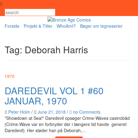
Skip
to
content
Forside
Projekt & Titler
WhoAmI?
Bøger om tegneserier
Tag:
Deborah Harris
1970
DAREDEVIL VOL 1 #60
JANUAR, 1970
Peter Holm
/
June 21, 2018
/
no Comments
"Showdown at Sea!" Daredevil opsøger Crime-Waves casinobåd
(Crime-Wave var en forbryder der i længere tid havde generet
Daredevil). Her støder han på Deborah,…