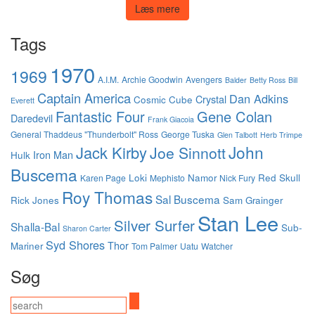
Læs mere
Tags
1970
1969
A.I.M.
Archie Goodwin
Avengers
Balder
Betty Ross
Bill
Captain America
Dan Adkins
Crystal
Cosmic Cube
Everett
Fantastic Four
Gene Colan
Daredevil
Frank Giacoia
General Thaddeus "Thunderbolt" Ross
George Tuska
Glen Talbott
Herb Trimpe
John
Jack Kirby
Joe Sinnott
Iron Man
Hulk
Buscema
Loki
Namor
Red Skull
Karen Page
Mephisto
Nick Fury
Roy Thomas
Sal Buscema
Rick Jones
Sam Grainger
Stan Lee
Silver Surfer
Shalla-Bal
Sub-
Sharon Carter
Syd Shores
Thor
Mariner
Tom Palmer
Uatu
Watcher
Søg