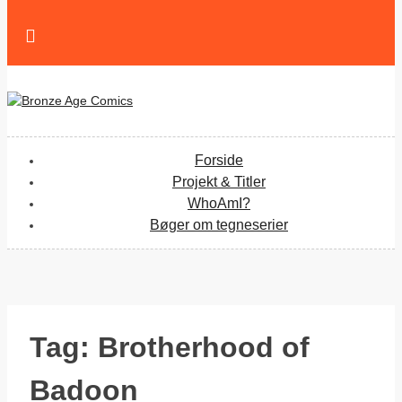
Skip
to
content
Forside
Projekt & Titler
WhoAmI?
Bøger om tegneserier
Tag:
Brotherhood of
Badoon